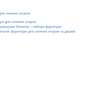
для скляних огорож
ра для скляних огорож
ранцузькі балкони – набори фурнітури
аталог фурнітури для скляних огорож та дашків