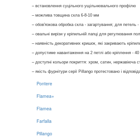
–
встановлення суцільного ущільнювального профілю
–
можлива товщина скла 6-8-10 мм
–
обов'язкова обробка скла - загартування; для петель -
–
овальні вирізи у кріпильній лапці для регулювання поло
–
наявність декоративних кришок, які закривають кріпильн
–
допустиме навантаження на 2 петлі або кріплення - 40
–
доступні кольори покриття: хром, сатин, нержавіюча с
–
якість фурнітури серії Pillango протестовано і відпові
Pontere
Flamea+
Flamea
Farfalla
Pillango