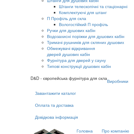
Штанги для душових кабін
Штанги телескопічні та стаціонарні
Комплектуючі для штанг
П Профіль для скла
Вологостійкий П профіль
Ручки для душових кабін
Водозахисні поріжки для душових кабін
Тримачі рушників для скляних душових
Обмежувачі відкривання
дверей душових кабін
Фурнітура для дверей у сауну
Типові конструкції душових кабін
D&D - європейська фурнітура для скла
Виробники
Завантажити каталог
Оплата та доставка
Довідкова інформація
Головна
Про компанію