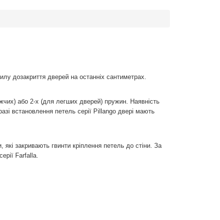
 силу дозакриття дверей на останніх сантиметрах.
ажчих) або 2-х (для легших дверей) пружин. Наявність
азі встановлення петель серії Pillango двері мають
и, які закривають гвинти кріплення петель до стіни. За
рії Farfalla.