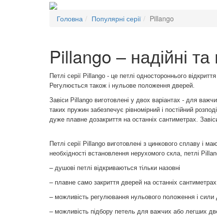
Головна
Популярні серії
Pillango
Pillango – надійні та
Петлі серії Pillango - це петлі одностороннього відкрит
Регулюється також і нульове положення дверей.
Завіси Pillango виготовлені у двох варіантах - для важч
таких пружин забезпечує рівномірний і постійний розпод
дуже плавне дозакриття на останніх сантиметрах. Зав
Петлі серії Pillango виготовлені з цинкового сплаву і м
необхідності встановлення нерухомого скла, петлі Pillan
–
душові петлі відкриваються тільки назовні
–
плавне само закриття дверей на останніх сантиметрах
–
можливість регулювання нульового положення і сили 
–
можливість підбору петель для важчих або легших дв