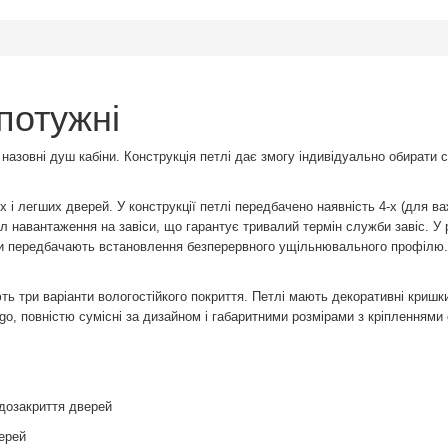
 потужні
тя назовні душ кабіни. Конструкція петлі дає змогу індивідуально обирати
их і легших дверей. У конструкції петлі передбачено наявність 4-х (для в
іл навантаження на завіси, що гарантує тривалий термін служби завіс. У р
іси передбачають встановлення безперервного ущільнювального профілю.
ають три варіанти вологостійкого покриття. Петлі мають декоративні кришк
go, повністю сумісні за дизайном і габаритними розмірами з кріпленнями се
дозакриття дверей
ерей