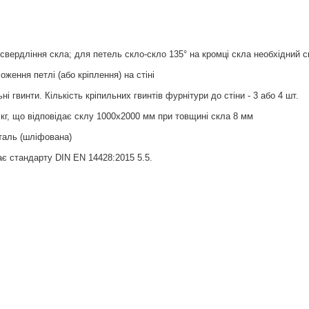
 свердління скла; для петель скло-скло 135° на кромці скла необхідний с
ження петлі (або кріплення) на стіні
і гвинти. Кількість кріпильних гвинтів фурнітури до стіни - 3 або 4 шт.
 кг, що відповідає склу 1000х2000 мм при товщині скла 8 мм
таль (шліфована)
дає стандарту DIN EN 14428:2015 5.5.