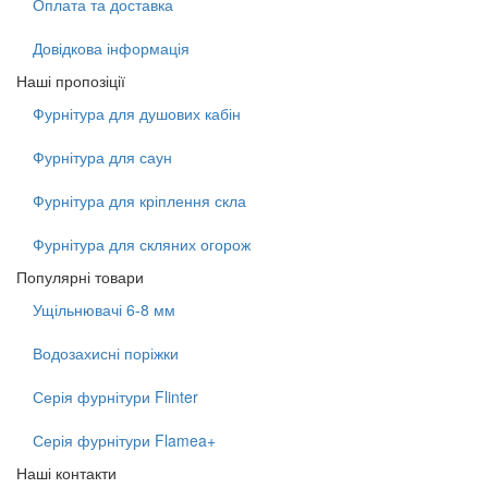
Оплата та доставка
Довідкова інформація
Наші пропозіції
Фурнітура для душових кабін
Фурнітура для саун
Фурнітура для кріплення скла
Фурнітура для скляних огорож
Популярні товари
Ущільнювачі 6-8 мм
Водозахисні поріжки
Серія фурнітури Flinter
Серія фурнітури Flamea+
Наші контакти